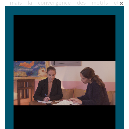
mais la convergence des motifs et
motivations y trouvent une concrétisation.
On me dit – de plus en plus aujourd’hui –
que ce Dialogue sur le Handicap, est
parfois décalé avec les enjeux du
« monde » économique; technologique;
médiatique…. Que l’urgence serait ailleurs.
Or c’est exactement l’inverse : si tous nos
projets économiques et techniques
n’intègrent pas cette dimension : il y a
peu de chances qu’elle en intègre
d’autres
!