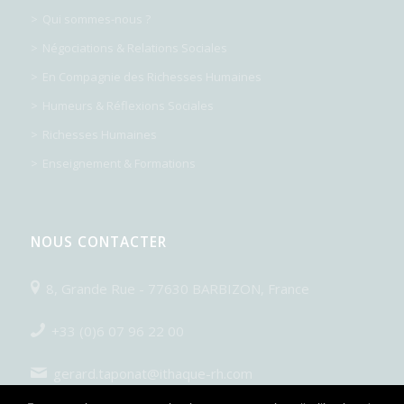
Qui sommes-nous ?
Négociations & Relations Sociales
En Compagnie des Richesses Humaines
Humeurs & Réflexions Sociales
Richesses Humaines
Enseignement & Formations
NOUS CONTACTER
8, Grande Rue - 77630 BARBIZON, France
+33 (0)6 07 96 22 00
gerard.taponat@ithaque-rh.com