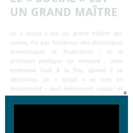
UN GRAND MAÎTRE
Le « social » est un grand maître qui,
certes, n’a pas l’évidence des statistiques
économiques et financières ; ni la
précision politique ou militaire : mais
embrasse tout à la fois, quand il se
déclenche. Le « social » se met en
mouvement – sauf évènement majeur et
soudain – quand, à force de patience
résignée, d’acceptation contrainte, il fait
[…]