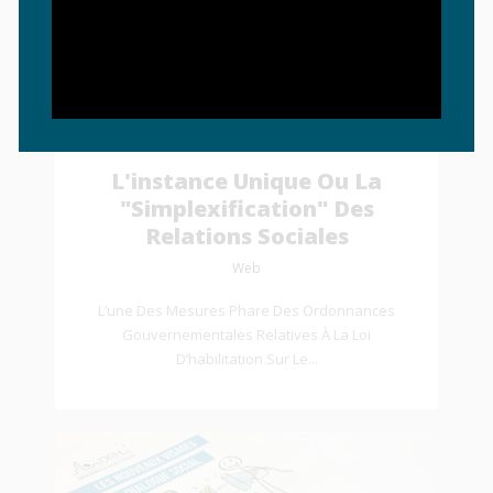
Loaded
:
Unmute
100.00%
L'instance Unique Ou La
"simplexification" Des
Relations Sociales
Web
L’une Des Mesures Phare Des Ordonnances
Gouvernementales Relatives À La Loi
D’habilitation Sur Le...